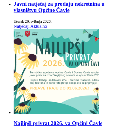
Javni natječaj za prodaju nekretnina u
vlasništvu Općine Čavle
Utorak 26. svibnja 2026.
Natječaji
Aktualno
Najlipši privrat 2026. va Općini Čavle