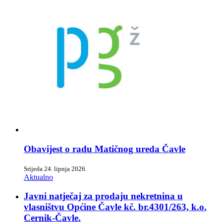
Obavijest o radu Matičnog ureda Čavle
Srijeda 24. lipnja 2026.
Aktualno
Javni natječaj za prodaju nekretnina u
vlasništvu Općine Čavle kč. br.4301/263, k.o.
Cernik-Čavle.