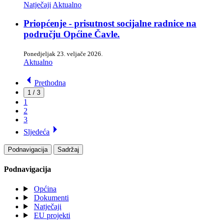
Natječaji
Aktualno
Priopćenje - prisutnost socijalne radnice na
području Općine Čavle.
Ponedjeljak 23. veljače 2026.
Aktualno
Prethodna
1 / 3
1
2
3
Sljedeća
Podnavigacija
Sadržaj
Podnavigacija
Općina
Dokumenti
Natječaji
EU projekti