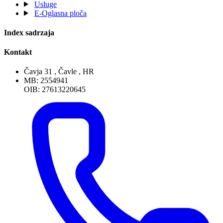
Usluge
E-Oglasna ploča
Index sadrzaja
Kontakt
Čavja 31 , Čavle , HR
MB: 2554941
OIB: 27613220645