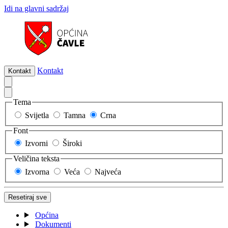
Idi na glavni sadržaj
Kontakt
Kontakt
Tema
Svijetla
Tamna
Crna
Font
Izvorni
Široki
Veličina teksta
Izvorna
Veća
Najveća
Resetiraj sve
Općina
Dokumenti