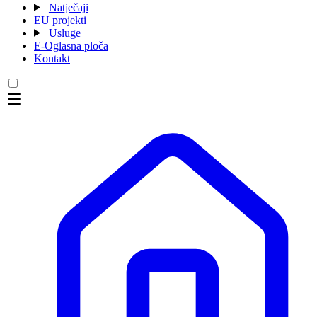
Natječaji
EU projekti
Usluge
E-Oglasna ploča
Kontakt
Menu