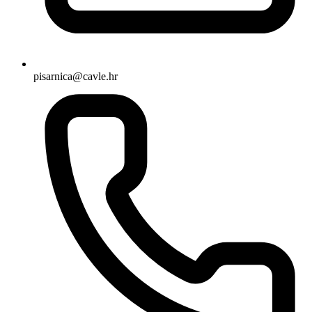
pisarnica@cavle.hr