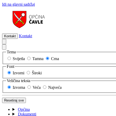
Idi na glavni sadržaj
Kontakt
Kontakt
Tema
Svijetla
Tamna
Crna
Font
Izvorni
Široki
Veličina teksta
Izvorna
Veća
Najveća
Resetiraj sve
Općina
Dokumenti