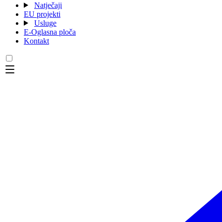
Natječaji
EU projekti
Usluge
E-Oglasna ploča
Kontakt
Menu