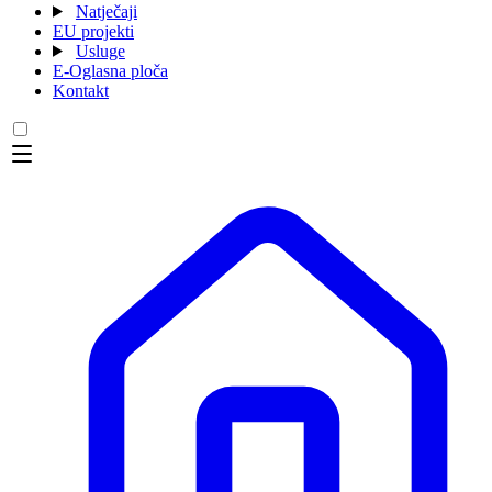
Natječaji
EU projekti
Usluge
E-Oglasna ploča
Kontakt
Menu