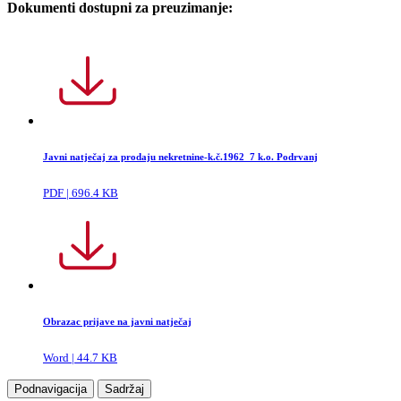
Dokumenti dostupni za preuzimanje:
Javni natječaj za prodaju nekretnine-k.č.1962_7 k.o. Podrvanj
PDF | 696.4 KB
Obrazac prijave na javni natječaj
Word | 44.7 KB
Podnavigacija
Sadržaj