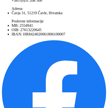
+385 (0)51 208 300
Adresa
Čavja 31, 51219 Čavle, Hrvatska
Poslovne informacije
MB: 2554941
OIB: 27613220645
IBAN: HR8424020061806100007
Facebook