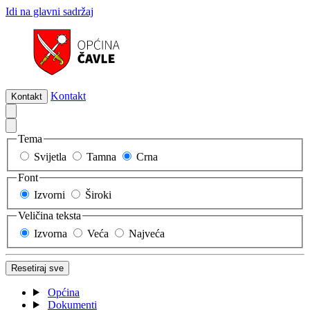
Idi na glavni sadržaj
Kontakt
Kontakt
Tema
Svijetla
Tamna
Crna
Font
Izvorni
Široki
Veličina teksta
Izvorna
Veća
Najveća
Resetiraj sve
Općina
Dokumenti