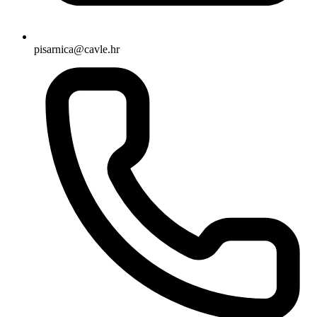
pisarnica@cavle.hr