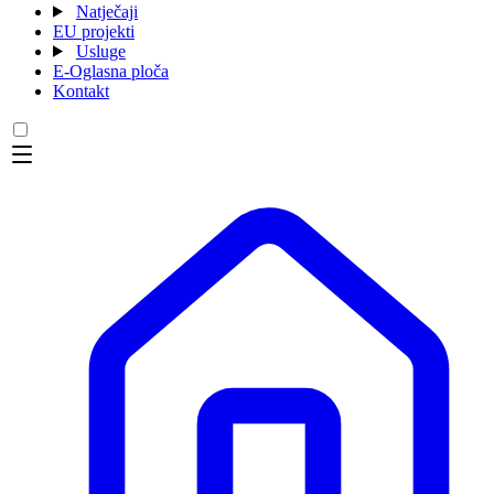
Natječaji
EU projekti
Usluge
E-Oglasna ploča
Kontakt
Menu