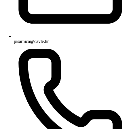
pisarnica@cavle.hr