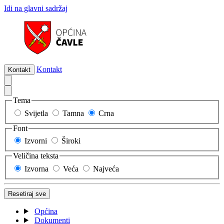
Idi na glavni sadržaj
Kontakt
Kontakt
Tema
Svijetla
Tamna
Crna
Font
Izvorni
Široki
Veličina teksta
Izvorna
Veća
Najveća
Resetiraj sve
Općina
Dokumenti