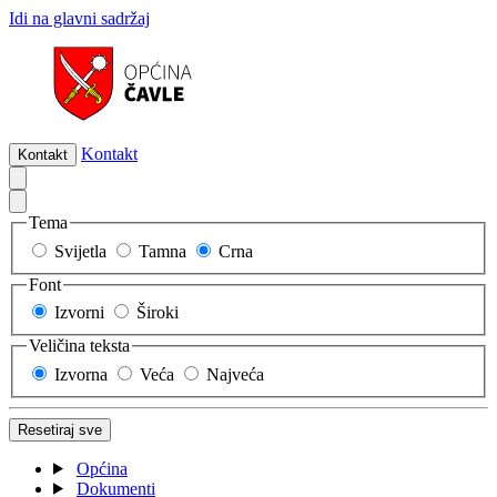
Idi na glavni sadržaj
Kontakt
Kontakt
Tema
Svijetla
Tamna
Crna
Font
Izvorni
Široki
Veličina teksta
Izvorna
Veća
Najveća
Resetiraj sve
Općina
Dokumenti