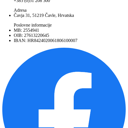
+385 (0)51 208 300
Adresa
Čavja 31, 51219 Čavle, Hrvatska
Poslovne informacije
MB: 2554941
OIB: 27613220645
IBAN: HR8424020061806100007
Facebook