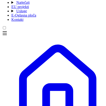
Natječaji
EU projekti
Usluge
E-Oglasna ploča
Kontakt
Menu