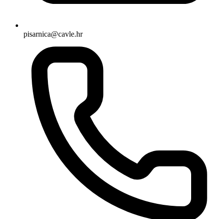
pisarnica@cavle.hr