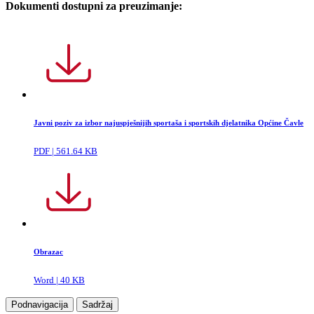
Dokumenti dostupni za preuzimanje:
Javni poziv za izbor najuspješnijih sportaša i sportskih djelatnika Općine Čavle
PDF | 561.64 KB
Obrazac
Word | 40 KB
Podnavigacija
Sadržaj