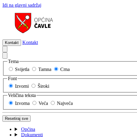
Idi na glavni sadržaj
Kontakt
Kontakt
Tema
Svijetla
Tamna
Crna
Font
Izvorni
Široki
Veličina teksta
Izvorna
Veća
Najveća
Resetiraj sve
Općina
Dokumenti