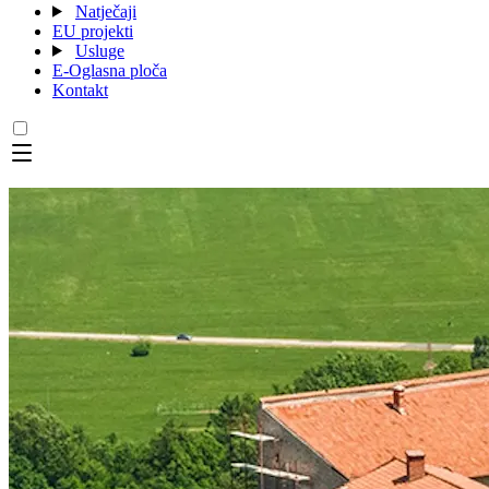
Natječaji
EU projekti
Usluge
E-Oglasna ploča
Kontakt
Menu