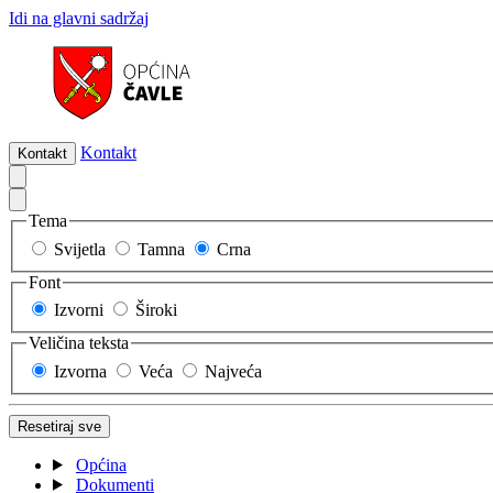
Idi na glavni sadržaj
Kontakt
Kontakt
Tema
Svijetla
Tamna
Crna
Font
Izvorni
Široki
Veličina teksta
Izvorna
Veća
Najveća
Resetiraj sve
Općina
Dokumenti