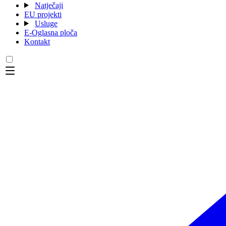
Natječaji
EU projekti
Usluge
E-Oglasna ploča
Kontakt
Menu