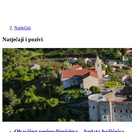
Natječaji
Natječaji i pozivi
Obavijest umirovljenicima – Isplata božićnica