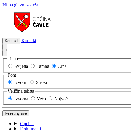
Idi na glavni sadržaj
Kontakt
Kontakt
Tema
Svijetla
Tamna
Crna
Font
Izvorni
Široki
Veličina teksta
Izvorna
Veća
Najveća
Resetiraj sve
Općina
Dokumenti