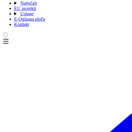
Natječaji
EU projekti
Usluge
E-Oglasna ploča
Kontakt
Menu