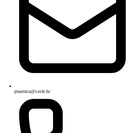
pisarnica@cavle.hr