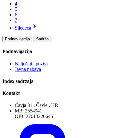
4
5
6
7
Sljedeća
Podnavigacija
Sadržaj
Podnavigacija
Natječaji i pozivi
Javna nabava
Index sadrzaja
Kontakt
Čavja 31 , Čavle , HR
MB: 2554941
OIB: 27613220645