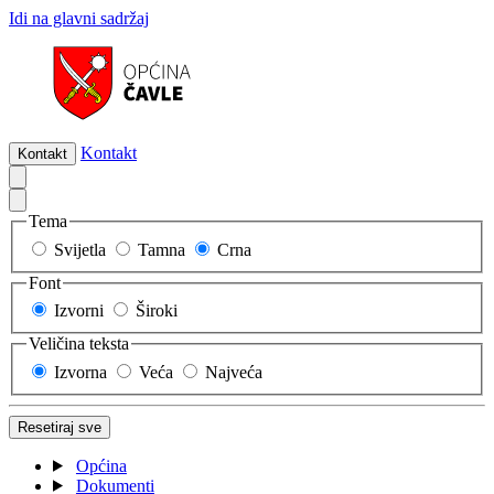
Idi na glavni sadržaj
Kontakt
Kontakt
Tema
Svijetla
Tamna
Crna
Font
Izvorni
Široki
Veličina teksta
Izvorna
Veća
Najveća
Resetiraj sve
Općina
Dokumenti