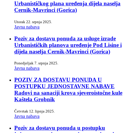
Urbanističkog plana uređenja dijela naselja
Cernik-Mavrinci (Gorica)
Utorak 22. srpnja 2025.
Javna nabava
Poziv za dostavu ponuda za usluge izrade
Urbanističkih planova uređenje Pod Lisine i
dijela naselja Cernik-Mavrinci (Gorica)
Ponedjeljak 7. srpnja 2025.
Javna nabava
POZIV ZA DOSTAVU PONUDA U
POSTUPKU JEDNOSTAVNE NABAVE
Radovi na sanaciji krova sjeveroistočne kule
Kaštela Grobnik
Četvrtak 12. lipnja 2025.
Javna nabava
Poziv za dostavu ponuda u postupku