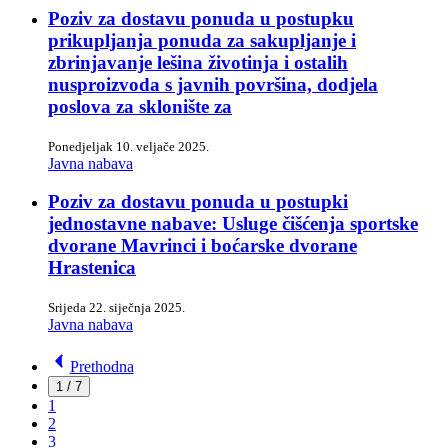
Poziv za dostavu ponuda u postupku
prikupljanja ponuda za sakupljanje i
zbrinjavanje lešina životinja i ostalih
nusproizvoda s javnih površina, dodjela
poslova za sklonište za
Ponedjeljak 10. veljače 2025.
Javna nabava
Poziv za dostavu ponuda u postupki
jednostavne nabave: Usluge čišćenja sportske
dvorane Mavrinci i boćarske dvorane
Hrastenica
Srijeda 22. siječnja 2025.
Javna nabava
Prethodna
1 / 7
1
2
3