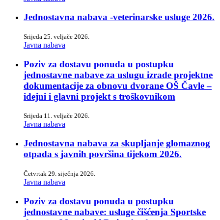
Jednostavna nabava -veterinarske usluge 2026.
Srijeda 25. veljače 2026.
Javna nabava
Poziv za dostavu ponuda u postupku
jednostavne nabave za uslugu izrade projektne
dokumentacije za obnovu dvorane OŠ Čavle –
idejni i glavni projekt s troškovnikom
Srijeda 11. veljače 2026.
Javna nabava
Jednostavna nabava za skupljanje glomaznog
otpada s javnih površina tijekom 2026.
Četvrtak 29. siječnja 2026.
Javna nabava
Poziv za dostavu ponuda u postupku
jednostavne nabave: usluge čišćenja Sportske