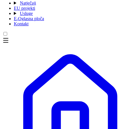
Natječaji
EU projekti
Usluge
E-Oglasna ploča
Kontakt
Menu