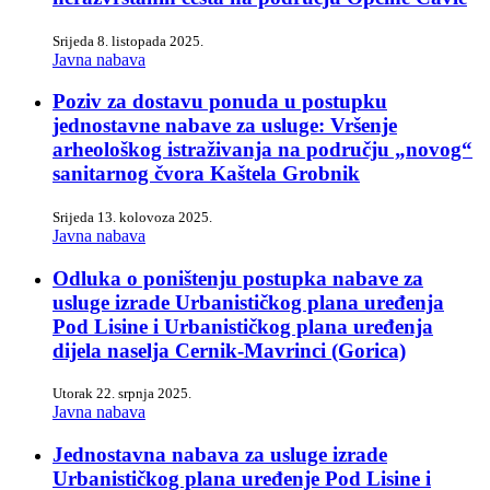
Srijeda 8. listopada 2025.
Javna nabava
Poziv za dostavu ponuda u postupku
jednostavne nabave za usluge: Vršenje
arheološkog istraživanja na području „novog“
sanitarnog čvora Kaštela Grobnik
Srijeda 13. kolovoza 2025.
Javna nabava
Odluka o poništenju postupka nabave za
usluge izrade Urbanističkog plana uređenja
Pod Lisine i Urbanističkog plana uređenja
dijela naselja Cernik-Mavrinci (Gorica)
Utorak 22. srpnja 2025.
Javna nabava
Jednostavna nabava za usluge izrade
Urbanističkog plana uređenje Pod Lisine i