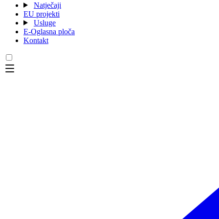
Natječaji
EU projekti
Usluge
E-Oglasna ploča
Kontakt
Menu