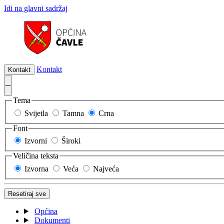
Idi na glavni sadržaj
Kontakt
Kontakt
Tema
Svijetla
Tamna
Crna
Font
Izvorni
Široki
Veličina teksta
Izvorna
Veća
Najveća
Resetiraj sve
Općina
Dokumenti