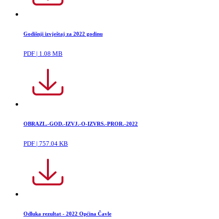
Godišnji izvještaj za 2022 godinu
PDF | 1.08 MB
OBRAZL.-GOD.-IZVJ.-O-IZVRS.-PROR.-2022
PDF | 757.04 KB
Odluka rezultat - 2022 Općina Čavle