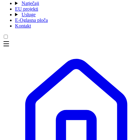
Natječaji
EU projekti
Usluge
E-Oglasna ploča
Kontakt
Menu