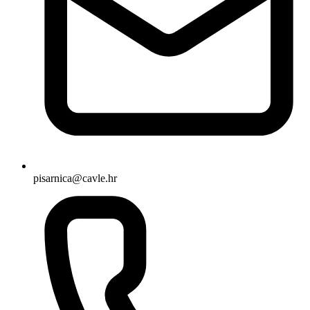
pisarnica@cavle.hr