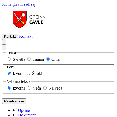
Idi na glavni sadržaj
Kontakt
Kontakt
Tema
Svijetla
Tamna
Crna
Font
Izvorni
Široki
Veličina teksta
Izvorna
Veća
Najveća
Resetiraj sve
Općina
Dokumenti