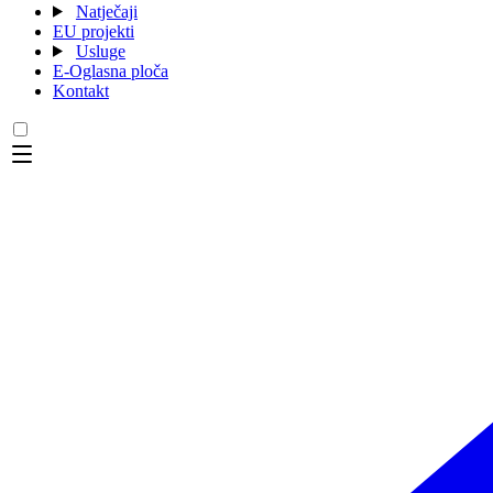
Natječaji
EU projekti
Usluge
E-Oglasna ploča
Kontakt
Menu