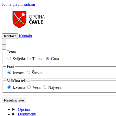
Idi na glavni sadržaj
Kontakt
Kontakt
Tema
Svijetla
Tamna
Crna
Font
Izvorni
Široki
Veličina teksta
Izvorna
Veća
Najveća
Resetiraj sve
Općina
Dokumenti