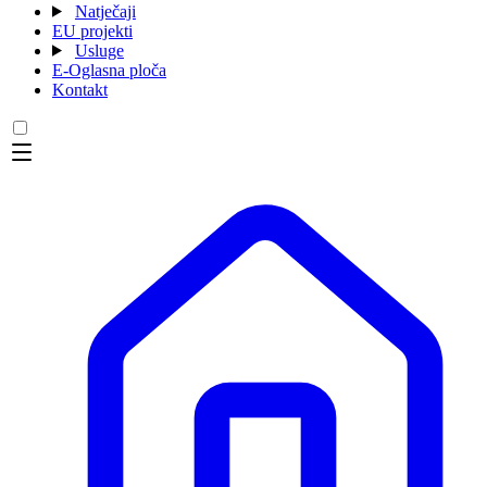
Natječaji
EU projekti
Usluge
E-Oglasna ploča
Kontakt
Menu