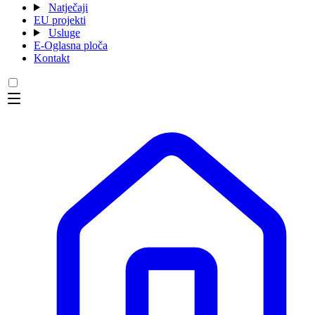
Natječaji
EU projekti
Usluge
E-Oglasna ploča
Kontakt
Menu