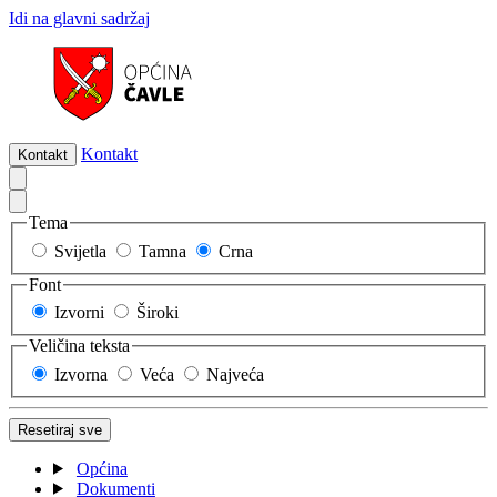
Idi na glavni sadržaj
Kontakt
Kontakt
Tema
Svijetla
Tamna
Crna
Font
Izvorni
Široki
Veličina teksta
Izvorna
Veća
Najveća
Resetiraj sve
Općina
Dokumenti