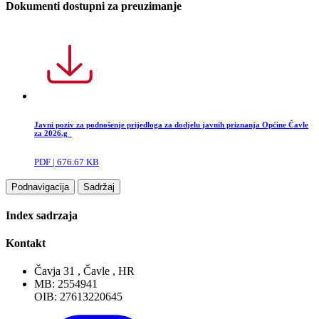
Dokumenti dostupni za preuzimanje
Javni poziv za podnošenje prijedloga za dodjelu javnih priznanja Općine Čavle
za 2026.g_
PDF | 676.67 KB
Podnavigacija
Sadržaj
Index sadrzaja
Kontakt
Čavja 31 , Čavle , HR
MB: 2554941
OIB: 27613220645