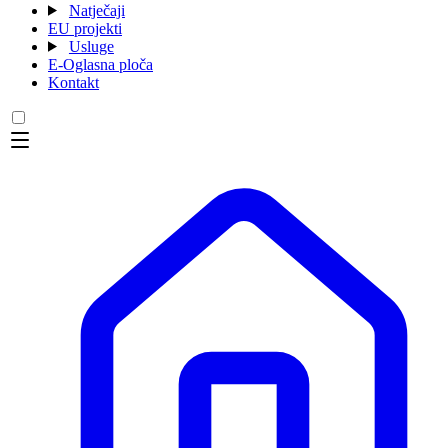
Natječaji
EU projekti
Usluge
E-Oglasna ploča
Kontakt
Menu