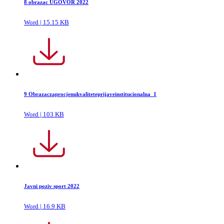
8 obrazac UGOVOR 2022
Word | 15.15 KB
9 Obrazaczaprocjenukvaliteteprijaveinstitucionalna_1
Word | 103 KB
Javni poziv sport 2022
Word | 16.9 KB