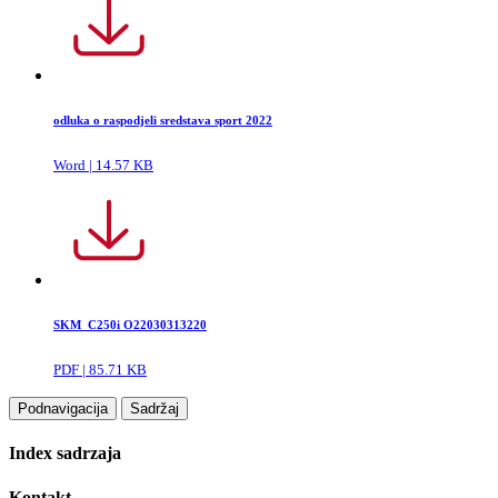
odluka o raspodjeli sredstava sport 2022
Word | 14.57 KB
SKM_C250i O22030313220
PDF | 85.71 KB
Podnavigacija
Sadržaj
Index sadrzaja
Kontakt