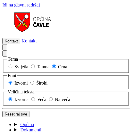
Idi na glavni sadržaj
Kontakt
Kontakt
Tema
Svijetla
Tamna
Crna
Font
Izvorni
Široki
Veličina teksta
Izvorna
Veća
Najveća
Resetiraj sve
Općina
Dokumenti