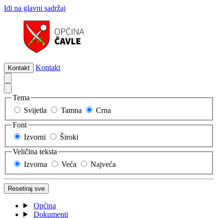
Idi na glavni sadržaj
Kontakt
Kontakt
Tema
Svijetla
Tamna
Crna
Font
Izvorni
Široki
Veličina teksta
Izvorna
Veća
Najveća
Resetiraj sve
Općina
Dokumenti